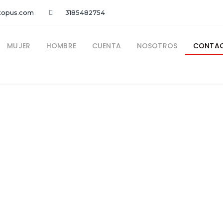
topus.com
3185482754
MUJER
HOMBRE
CUENTA
NOSOTROS
CONTA
Contáctanos