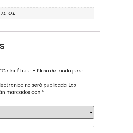
, XL, XXL
s
.
 “Collar Étnico – Blusa de moda para
lectrónico no será publicada.
Los
tán marcados con
*