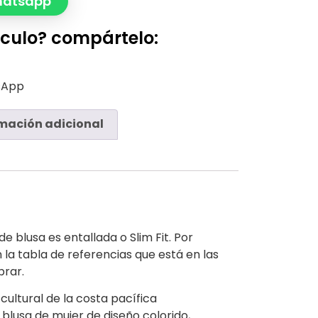
hatsapp
ículo? compártelo:
sApp
mación adicional
de blusa es entallada o Slim Fit. Por
en la tabla de referencias que está en las
rar.
cultural de la costa pacífica
blusa de mujer de diseño colorido,