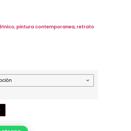
 étnico
,
pintura contemporanea
,
retrato
o