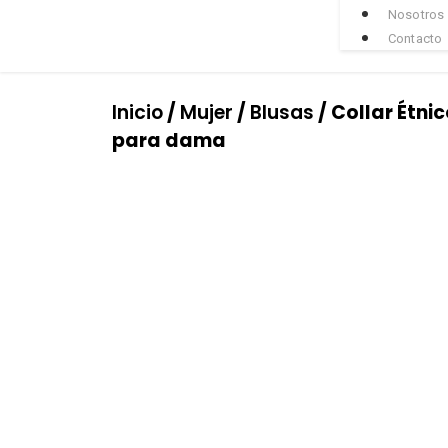
Nosotros
Contacto
Inicio
/
Mujer
/
Blusas
/ Collar Étni
para dama