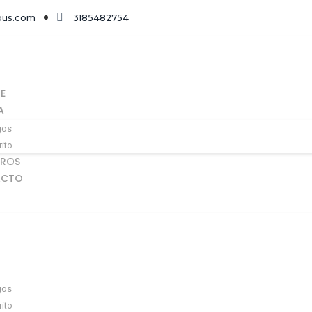
pus.com
3185482754
E
A
gos
rito
ROS
ACTO
gos
rito