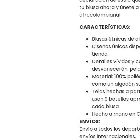
tu blusa ahora y únete a 
afrocolombiana!
CARACTERÍSTICAS:
Blusas étnicas de a
Diseños únicos dis
tienda.
Detalles vívidos y 
desvanecerán, pela
Material: 100% polié
como un algodón s
Telas hechas a parti
usan 9 botellas ap
cada blusa.
Hecho a mano en C
ENVÍOS:
Envío a todos los depa
envíos internacionales.