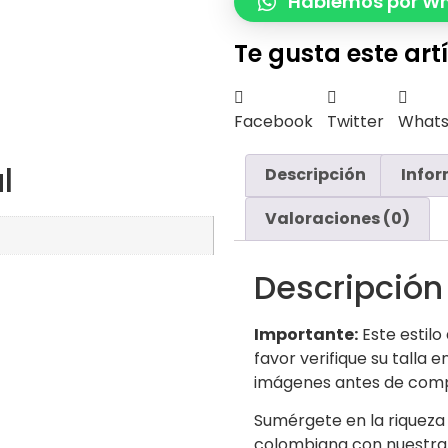
Hablemos por W
Te gusta este art
Facebook
Twitter
What
l
Descripción
Infor
Valoraciones (0)
Descripción
Importante:
Este estilo 
favor verifique su talla 
imágenes antes de comp
Sumérgete en la riqueza 
colombiana con nuestra 