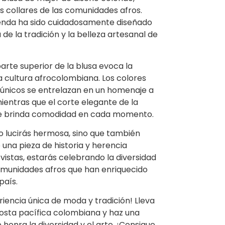
os collares de las comunidades afros.
enda ha sido cuidadosamente diseñado
de la tradición y la belleza artesanal de
parte superior de la blusa evoca la
 la cultura afrocolombiana. Los colores
s únicos se entrelazan en un homenaje a
mientras que el corte elegante de la
y te brinda comodidad en cada momento.
lo lucirás hermosa, sino que también
 una pieza de historia y herencia
 vistas, estarás celebrando la diversidad
comunidades afros que han enriquecido
país.
iencia única de moda y tradición! Lleva
costa pacífica colombiana y haz una
 honra la diversidad y el arte. ¡Consigue