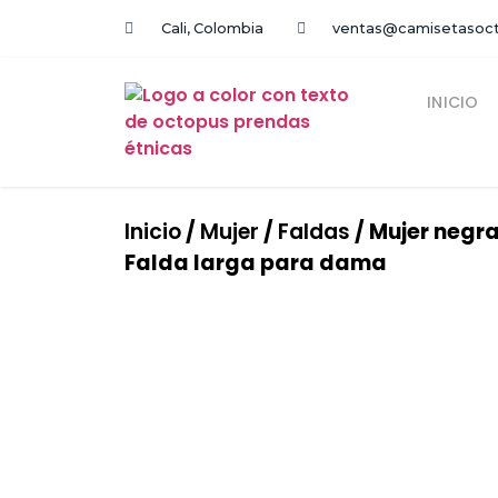
Cali, Colombia
ventas@camisetasoc
INICIO
Inicio
/
Mujer
/
Faldas
/ Mujer negra
Falda larga para dama