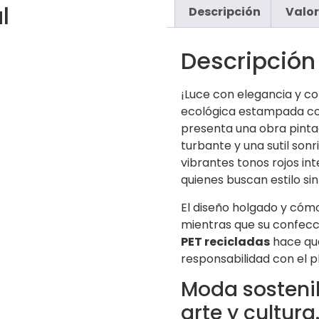
l
Descripción
Valor
Descripción
¡Luce con elegancia y co
ecológica estampada con
presenta una obra pint
turbante y una sutil sonr
vibrantes tonos rojos in
quienes buscan estilo si
El diseño holgado y cóm
mientras que su confec
PET recicladas
hace que
responsabilidad con el p
Moda sosteni
arte y cultura