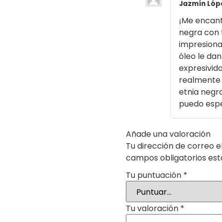
Jazmín Lóp
¡Me encanta
negra con 
impresionan
óleo le dan
expresivida
realmente r
etnia negra
puedo espe
Añade una valoración
Tu dirección de correo e
campos obligatorios es
Tu puntuación
*
Tu valoración
*