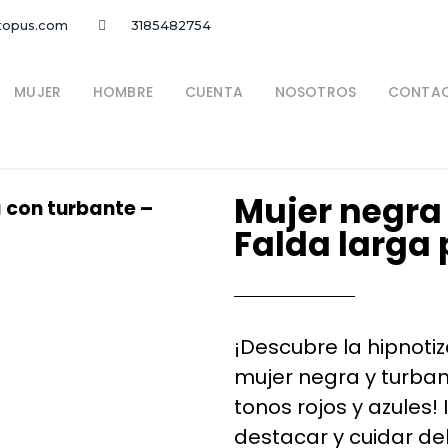
topus.com
3185482754
MUJER
HOMBRE
CUENTA
NOSOTROS
CONTA
Mujer negra
 con turbante –
Falda larga
¡Descubre la hipnoti
mujer negra y turba
tonos rojos y azules
destacar y cuidar d