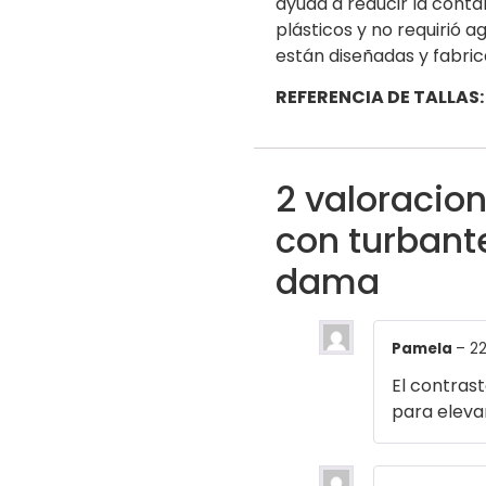
ayuda a reducir la cont
plásticos y no requirió 
están diseñadas y fabric
REFERENCIA DE TALLAS:
2 valoracio
con turbant
dama
Pamela
–
22
El contrast
para elevar