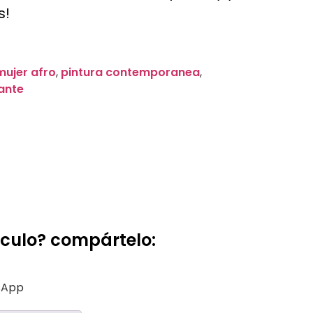
s!
r
mujer afro
,
pintura contemporanea
,
ante
ículo? compártelo:
sApp