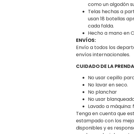
como un algodón s
Telas hechas a parti
usan 18 botellas a
cada falda.
Hecho a mano en C
ENVÍOS:
Envío a todos los depa
envíos internacionales.
CUIDADO DE LA PRENDA
No usar cepillo par
No lavar en seco.
No planchar
No usar blanquead
Lavado a máquina: f
Tenga en cuenta que es
estampado con los mejo
disponibles y es respon