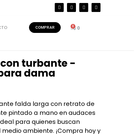
CTO
COMPRAR
$
0
 con turbante -
 para dama
zante falda larga con retrato de
nte pintado a mano en audaces
! Ideal para quienes buscan
el medio ambiente. ¡Compra hoy y