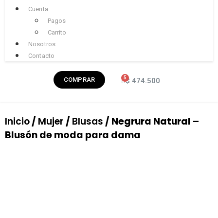
Cuenta
Pagos
Carrito
Nosotros
Contacto
COMPRAR
$
474.500
Inicio
/
Mujer
/
Blusas
/ Negrura Natural –
Blusón de moda para dama