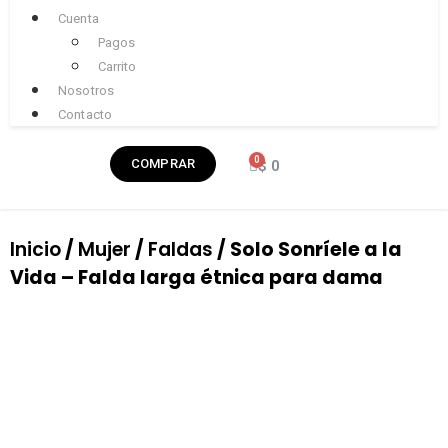
Cuenta
Pagos
Carrito
Nosotros
Contacto
COMPRAR
$
0
Inicio
/
Mujer
/
Faldas
/ Solo Sonríele a la
Vida – Falda larga étnica para dama